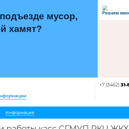
Решаем вме
 подъезде мусор,
й хамят?
+7 (3462)
31-
информации
Информация
 работы касс СГМУП РКЦ ЖКХ г