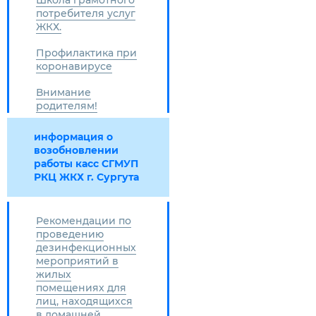
Школа грамотного
потребителя услуг
ЖКХ.
Профилактика при
коронавирусе
Внимание
родителям!
информация о
возобновлении
работы касс СГМУП
РКЦ ЖКХ г. Сургута
Рекомендации по
проведению
дезинфекционных
мероприятий в
жилых
помещениях для
лиц, находящихся
в домашней