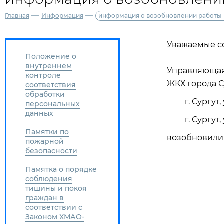
—
—
Главная
Информация
информация о возобновлении работы 
Уважаемые с
Положение о
внутреннем
Управляющая
контроле
ЖКХ города С
соответствия
обработки
г. Сургут, ул
персональных
данных
г. Сургут, у
Памятки по
возобновили
пожарной
безопасности
Памятка о порядке
соблюдения
тишины и покоя
граждан в
соответствии с
Законом ХМАО-